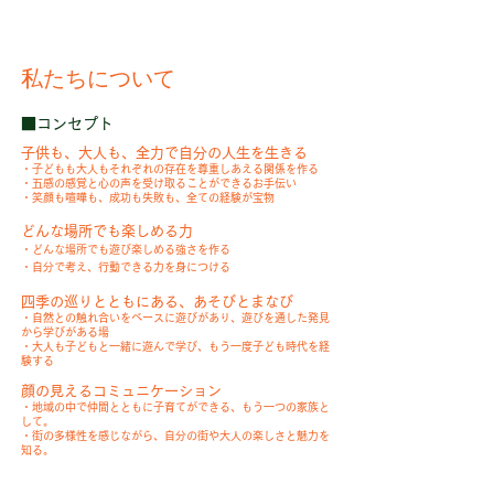
​私たちについて
■コンセプト
子供も、大人も、全力で自
分の人生を生きる
・子どもも
大人もそれぞれの存在
を尊重しあえる関係を作
る
・
五感の感覚と心の声を受け取る
ことが
できるお手伝い
・笑顔も喧嘩も、成功も失敗も、全ての経験が宝物
どんな場所でも楽しめる力
・
どんな場所でも遊び楽しめる強さを作る
・自分で考え、行動できる力を身につける
四季の巡りとともにある、あそびとまなび
・自然との触れ合いをベースに遊びがあり、遊びを通した発見
から学びがある場
・大人も子どもと一緒に遊んで学び、もう一度子ども時代を経
験する
顔の見えるコミュニケーション
・地域の中で仲間とともに子育てができる、もう一つの家族と
して。
​・街の多様性を感じながら、自分の街や大人の楽しさと魅力を
知る。